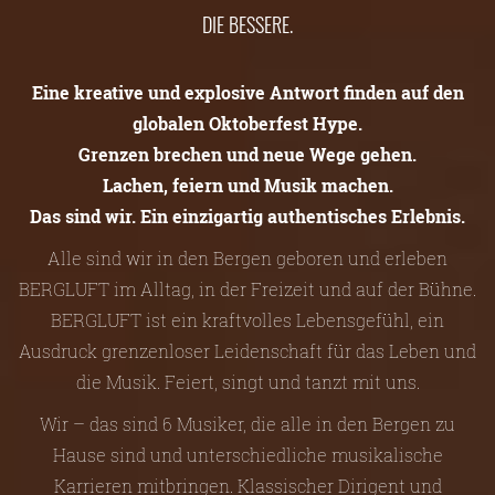
DIE BESSERE.
Eine kreative und explosive Antwort finden auf den
globalen Oktoberfest Hype.
Grenzen brechen und neue Wege gehen.
Lachen, feiern und Musik machen.
Das sind wir. Ein einzigartig authentisches Erlebnis.
Alle sind wir in den Bergen geboren und erleben
BERGLUFT im Alltag, in der Freizeit und auf der Bühne.
BERGLUFT ist ein kraftvolles Lebensgefühl, ein
Ausdruck grenzenloser Leidenschaft für das Leben und
die Musik. Feiert, singt und tanzt mit uns.
Wir – das sind 6 Musiker, die alle in den Bergen zu
Hause sind und unterschiedliche musikalische
Karrieren mitbringen. Klassischer Dirigent und