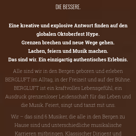
DIE BESSERE.
Eine kreative und explosive Antwort finden auf den
globalen Oktoberfest Hype.
Grenzen brechen und neue Wege gehen.
Lachen, feiern und Musik machen.
Das sind wir. Ein einzigartig authentisches Erlebnis.
Alle sind wir in den Bergen geboren und erleben
BERGLUFT im Alltag, in der Freizeit und auf der Bühne.
BERGLUFT ist ein kraftvolles Lebensgefühl, ein
Ausdruck grenzenloser Leidenschaft für das Leben und
die Musik. Feiert, singt und tanzt mit uns.
Wir – das sind 6 Musiker, die alle in den Bergen zu
Hause sind und unterschiedliche musikalische
Karrieren mitbringen. Klassischer Dirigent und