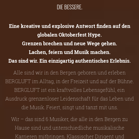
DIE BESSERE.
Eine kreative und explosive Antwort finden auf den
globalen Oktoberfest Hype.
Grenzen brechen und neue Wege gehen.
Lachen, feiern und Musik machen.
Das sind wir. Ein einzigartig authentisches Erlebnis.
Alle sind wir in den Bergen geboren und erleben
BERGLUFT im Alltag, in der Freizeit und auf der Bühne.
BERGLUFT ist ein kraftvolles Lebensgefühl, ein
Ausdruck grenzenloser Leidenschaft für das Leben und
die Musik. Feiert, singt und tanzt mit uns.
Wir – das sind 6 Musiker, die alle in den Bergen zu
Hause sind und unterschiedliche musikalische
Karrieren mitbringen. Klassischer Dirigent und