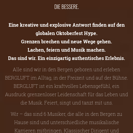
DIE BESSERE.
Eine kreative und explosive Antwort finden auf den
globalen Oktoberfest Hype.
Grenzen brechen und neue Wege gehen.
Lachen, feiern und Musik machen.
Das sind wir. Ein einzigartig authentisches Erlebnis.
Alle sind wir in den Bergen geboren und erleben
BERGLUFT im Alltag, in der Freizeit und auf der Bühne.
BERGLUFT ist ein kraftvolles Lebensgefühl, ein
Ausdruck grenzenloser Leidenschaft für das Leben und
die Musik. Feiert, singt und tanzt mit uns.
Wir – das sind 6 Musiker, die alle in den Bergen zu
Hause sind und unterschiedliche musikalische
Karrieren mitbringen. Klassischer Dirigent und