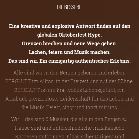
DIE BESSERE.
Eine kreative und explosive Antwort finden auf den
globalen Oktoberfest Hype.
Grenzen brechen und neue Wege gehen.
Lachen, feiern und Musik machen.
Das sind wir. Ein einzigartig authentisches Erlebnis.
Alle sind wir in den Bergen geboren und erleben
BERGLUFT im Alltag, in der Freizeit und auf der Bühne.
BERGLUFT ist ein kraftvolles Lebensgefühl, ein
Ausdruck grenzenloser Leidenschaft für das Leben und
die Musik. Feiert, singt und tanzt mit uns.
Wir – das sind 6 Musiker, die alle in den Bergen zu
Hause sind und unterschiedliche musikalische
Karrieren mitbringen. Klassischer Dirigent und