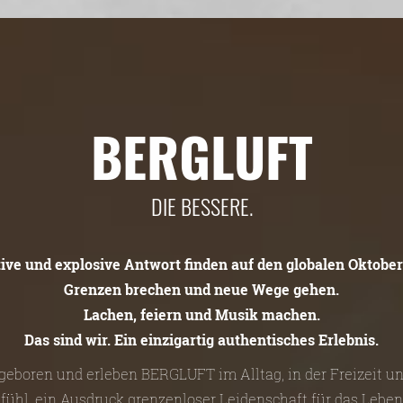
BERGLUFT
DIE BESSERE.
tive und explosive Antwort finden auf den globalen Oktober
Grenzen brechen und neue Wege gehen.
Lachen, feiern und Musik machen.
Das sind wir. Ein einzigartig authentisches Erlebnis.
n geboren und erleben BERGLUFT im Alltag, in der Freizeit 
efühl, ein Ausdruck grenzenloser Leidenschaft für das Leben 