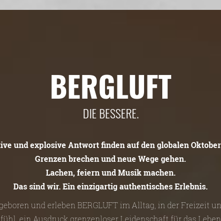
BERGLUFT
DIE BESSERE.
tive und explosive Antwort finden auf den globalen Oktober
Grenzen brechen und neue Wege gehen.
Lachen, feiern und Musik machen.
Das sind wir. Ein einzigartig authentisches Erlebnis.
n geboren und erleben BERGLUFT im Alltag, in der Freizeit 
efühl, ein Ausdruck grenzenloser Leidenschaft für das Leben 