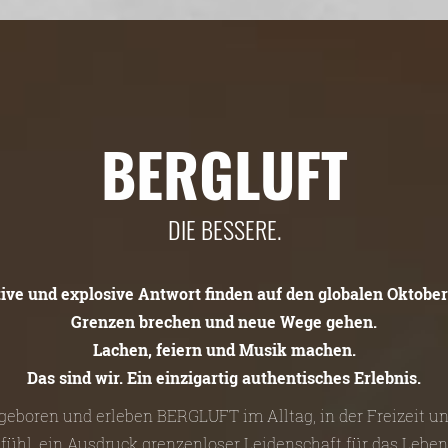
BERGLUFT
DIE BESSERE.
tive und explosive Antwort finden auf den globalen Oktober
Grenzen brechen und neue Wege gehen.
Lachen, feiern und Musik machen.
Das sind wir. Ein einzigartig authentisches Erlebnis.
n geboren und erleben BERGLUFT im Alltag, in der Freizeit 
efühl, ein Ausdruck grenzenloser Leidenschaft für das Leben 