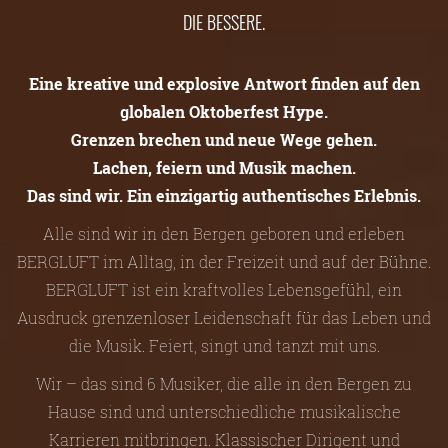
DIE BESSERE.
Eine kreative und explosive Antwort finden auf den
globalen Oktoberfest Hype.
Grenzen brechen und neue Wege gehen.
Lachen, feiern und Musik machen.
Das sind wir. Ein einzigartig authentisches Erlebnis.
Alle sind wir in den Bergen geboren und erleben
BERGLUFT im Alltag, in der Freizeit und auf der Bühne.
BERGLUFT ist ein kraftvolles Lebensgefühl, ein
Ausdruck grenzenloser Leidenschaft für das Leben und
die Musik. Feiert, singt und tanzt mit uns.
Wir – das sind 6 Musiker, die alle in den Bergen zu
Hause sind und unterschiedliche musikalische
Karrieren mitbringen. Klassischer Dirigent und