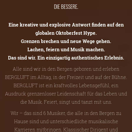
DIE BESSERE.
Eine kreative und explosive Antwort finden auf den
globalen Oktoberfest Hype.
Grenzen brechen und neue Wege gehen.
Lachen, feiern und Musik machen.
Das sind wir. Ein einzigartig authentisches Erlebnis.
Alle sind wir in den Bergen geboren und erleben
BERGLUFT im Alltag, in der Freizeit und auf der Bühne.
BERGLUFT ist ein kraftvolles Lebensgefühl, ein
Ausdruck grenzenloser Leidenschaft für das Leben und
die Musik. Feiert, singt und tanzt mit uns.
Wir – das sind 6 Musiker, die alle in den Bergen zu
Hause sind und unterschiedliche musikalische
Karrieren mitbringen. Klassischer Dirigent und