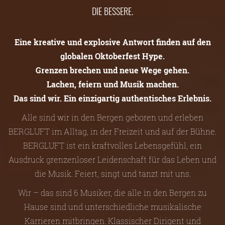
DIE BESSERE.
Eine kreative und explosive Antwort finden auf den
globalen Oktoberfest Hype.
Grenzen brechen und neue Wege gehen.
Lachen, feiern und Musik machen.
Das sind wir. Ein einzigartig authentisches Erlebnis.
Alle sind wir in den Bergen geboren und erleben
BERGLUFT im Alltag, in der Freizeit und auf der Bühne.
BERGLUFT ist ein kraftvolles Lebensgefühl, ein
Ausdruck grenzenloser Leidenschaft für das Leben und
die Musik. Feiert, singt und tanzt mit uns.
Wir – das sind 6 Musiker, die alle in den Bergen zu
Hause sind und unterschiedliche musikalische
Karrieren mitbringen. Klassischer Dirigent und