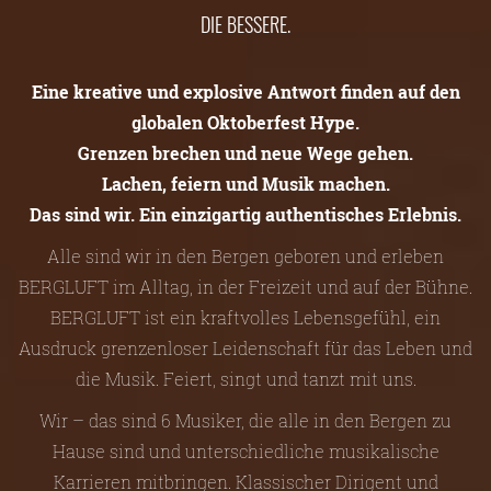
DIE BESSERE.
Eine kreative und explosive Antwort finden auf den
globalen Oktoberfest Hype.
Grenzen brechen und neue Wege gehen.
Lachen, feiern und Musik machen.
Das sind wir. Ein einzigartig authentisches Erlebnis.
Alle sind wir in den Bergen geboren und erleben
BERGLUFT im Alltag, in der Freizeit und auf der Bühne.
BERGLUFT ist ein kraftvolles Lebensgefühl, ein
Ausdruck grenzenloser Leidenschaft für das Leben und
die Musik. Feiert, singt und tanzt mit uns.
Wir – das sind 6 Musiker, die alle in den Bergen zu
Hause sind und unterschiedliche musikalische
Karrieren mitbringen. Klassischer Dirigent und