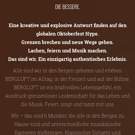
DIE BESSERE.
Eine kreative und explosive Antwort finden auf den
globalen Oktoberfest Hype.
Grenzen brechen und neue Wege gehen.
Lachen, feiern und Musik machen.
Das sind wir. Ein einzigartig authentisches Erlebnis.
Alle sind wir in den Bergen geboren und erleben
BERGLUFT im Alltag, in der Freizeit und auf der Bühne.
BERGLUFT ist ein kraftvolles Lebensgefühl, ein
Ausdruck grenzenloser Leidenschaft für das Leben und
die Musik. Feiert, singt und tanzt mit uns.
Wir – das sind 6 Musiker, die alle in den Bergen zu
Hause sind und unterschiedliche musikalische
Karrieren mitbringen. Klassischer Dirigent und