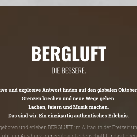
BERGLUFT
DIE BESSERE.
tive und explosive Antwort finden auf den globalen Oktober
Grenzen brechen und neue Wege gehen.
Lachen, feiern und Musik machen.
Das sind wir. Ein einzigartig authentisches Erlebnis.
n geboren und erleben BERGLUFT im Alltag, in der Freizeit 
efühl, ein Ausdruck grenzenloser Leidenschaft für das Leben 