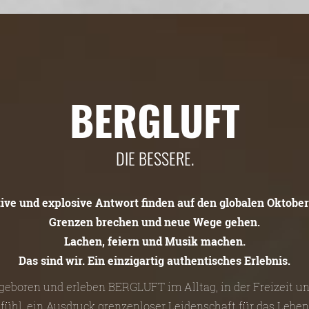
BERGLUFT
DIE BESSERE.
tive und explosive Antwort finden auf den globalen Oktober
Grenzen brechen und neue Wege gehen.
Lachen, feiern und Musik machen.
Das sind wir. Ein einzigartig authentisches Erlebnis.
n geboren und erleben BERGLUFT im Alltag, in der Freizeit 
efühl, ein Ausdruck grenzenloser Leidenschaft für das Leben 