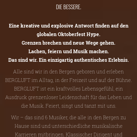
DIE BESSERE.
Eine kreative und explosive Antwort finden auf den
globalen Oktoberfest Hype.
Grenzen brechen und neue Wege gehen.
Lachen, feiern und Musik machen.
Das sind wir. Ein einzigartig authentisches Erlebnis.
Alle sind wir in den Bergen geboren und erleben
BERGLUFT im Alltag, in der Freizeit und auf der Bühne.
BERGLUFT ist ein kraftvolles Lebensgefühl, ein
Ausdruck grenzenloser Leidenschaft für das Leben und
die Musik. Feiert, singt und tanzt mit uns.
Wir – das sind 6 Musiker, die alle in den Bergen zu
Hause sind und unterschiedliche musikalische
Karrieren mitbringen. Klassischer Dirigent und