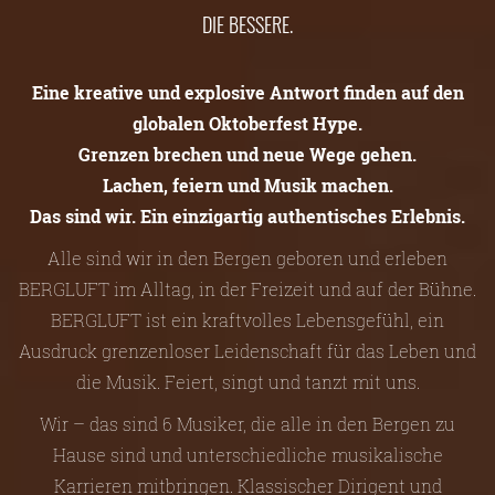
DIE BESSERE.
Eine kreative und explosive Antwort finden auf den
globalen Oktoberfest Hype.
Grenzen brechen und neue Wege gehen.
Lachen, feiern und Musik machen.
Das sind wir. Ein einzigartig authentisches Erlebnis.
Alle sind wir in den Bergen geboren und erleben
BERGLUFT im Alltag, in der Freizeit und auf der Bühne.
BERGLUFT ist ein kraftvolles Lebensgefühl, ein
Ausdruck grenzenloser Leidenschaft für das Leben und
die Musik. Feiert, singt und tanzt mit uns.
Wir – das sind 6 Musiker, die alle in den Bergen zu
Hause sind und unterschiedliche musikalische
Karrieren mitbringen. Klassischer Dirigent und