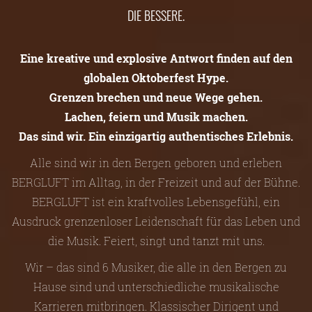
DIE BESSERE.
Eine kreative und explosive Antwort finden auf den
globalen Oktoberfest Hype.
Grenzen brechen und neue Wege gehen.
Lachen, feiern und Musik machen.
Das sind wir. Ein einzigartig authentisches Erlebnis.
Alle sind wir in den Bergen geboren und erleben
BERGLUFT im Alltag, in der Freizeit und auf der Bühne.
BERGLUFT ist ein kraftvolles Lebensgefühl, ein
Ausdruck grenzenloser Leidenschaft für das Leben und
die Musik. Feiert, singt und tanzt mit uns.
Wir – das sind 6 Musiker, die alle in den Bergen zu
Hause sind und unterschiedliche musikalische
Karrieren mitbringen. Klassischer Dirigent und