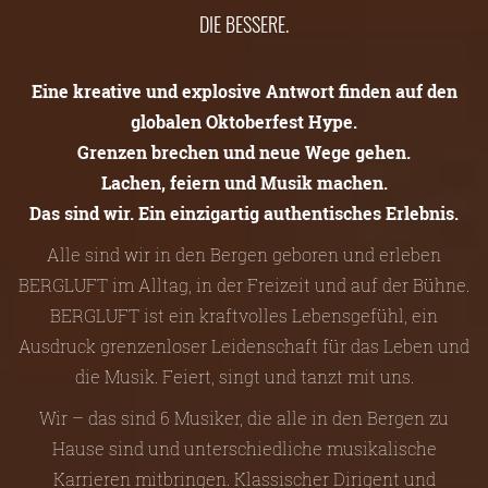
DIE BESSERE.
Eine kreative und explosive Antwort finden auf den
globalen Oktoberfest Hype.
Grenzen brechen und neue Wege gehen.
Lachen, feiern und Musik machen.
Das sind wir. Ein einzigartig authentisches Erlebnis.
Alle sind wir in den Bergen geboren und erleben
BERGLUFT im Alltag, in der Freizeit und auf der Bühne.
BERGLUFT ist ein kraftvolles Lebensgefühl, ein
Ausdruck grenzenloser Leidenschaft für das Leben und
die Musik. Feiert, singt und tanzt mit uns.
Wir – das sind 6 Musiker, die alle in den Bergen zu
Hause sind und unterschiedliche musikalische
Karrieren mitbringen. Klassischer Dirigent und