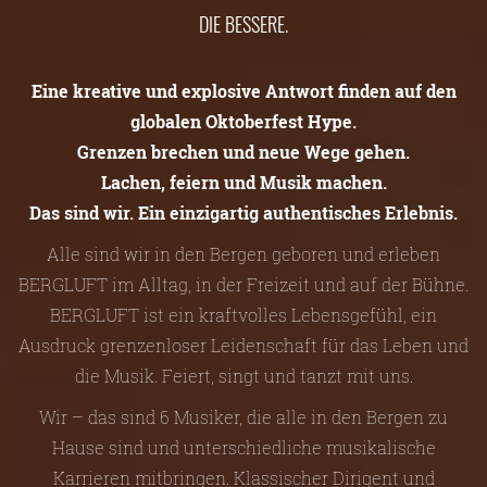
DIE BESSERE.
Eine kreative und explosive Antwort finden auf den
globalen Oktoberfest Hype.
Grenzen brechen und neue Wege gehen.
Lachen, feiern und Musik machen.
Das sind wir. Ein einzigartig authentisches Erlebnis.
Alle sind wir in den Bergen geboren und erleben
BERGLUFT im Alltag, in der Freizeit und auf der Bühne.
BERGLUFT ist ein kraftvolles Lebensgefühl, ein
Ausdruck grenzenloser Leidenschaft für das Leben und
die Musik. Feiert, singt und tanzt mit uns.
Wir – das sind 6 Musiker, die alle in den Bergen zu
Hause sind und unterschiedliche musikalische
Karrieren mitbringen. Klassischer Dirigent und