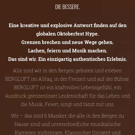
DIE BESSERE.
Eine kreative und explosive Antwort finden auf den
globalen Oktoberfest Hype.
Grenzen brechen und neue Wege gehen.
Lachen, feiern und Musik machen.
Das sind wir. Ein einzigartig authentisches Erlebnis.
Alle sind wir in den Bergen geboren und erleben
BERGLUFT im Alltag, in der Freizeit und auf der Bühne.
BERGLUFT ist ein kraftvolles Lebensgefühl, ein
Ausdruck grenzenloser Leidenschaft für das Leben und
die Musik. Feiert, singt und tanzt mit uns.
Wir – das sind 6 Musiker, die alle in den Bergen zu
Hause sind und unterschiedliche musikalische
Karrieren mitbringen. Klassischer Dirigent und