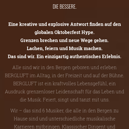
DIE BESSERE.
Eine kreative und explosive Antwort finden auf den
globalen Oktoberfest Hype.
Grenzen brechen und neue Wege gehen.
Lachen, feiern und Musik machen.
Das sind wir. Ein einzigartig authentisches Erlebnis.
Alle sind wir in den Bergen geboren und erleben
BERGLUFT im Alltag, in der Freizeit und auf der Bühne.
BERGLUFT ist ein kraftvolles Lebensgefühl, ein
Ausdruck grenzenloser Leidenschaft für das Leben und
die Musik. Feiert, singt und tanzt mit uns.
Wir – das sind 6 Musiker, die alle in den Bergen zu
Hause sind und unterschiedliche musikalische
Karrieren mitbringen. Klassischer Dirigent und