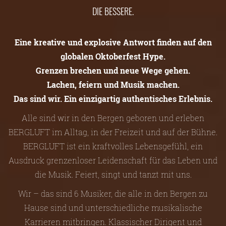
DIE BESSERE.
Eine kreative und explosive Antwort finden auf den
globalen Oktoberfest Hype.
Grenzen brechen und neue Wege gehen.
Lachen, feiern und Musik machen.
Das sind wir. Ein einzigartig authentisches Erlebnis.
Alle sind wir in den Bergen geboren und erleben
BERGLUFT im Alltag, in der Freizeit und auf der Bühne.
BERGLUFT ist ein kraftvolles Lebensgefühl, ein
Ausdruck grenzenloser Leidenschaft für das Leben und
die Musik. Feiert, singt und tanzt mit uns.
Wir – das sind 6 Musiker, die alle in den Bergen zu
Hause sind und unterschiedliche musikalische
Karrieren mitbringen. Klassischer Dirigent und