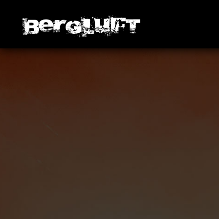
ICS herunterladen
Google Kalende
iCalendar
Off