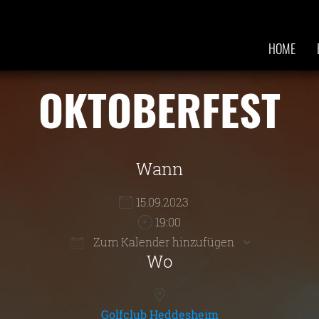
HOME
OKTOBERFEST
Wann
15.09.2023
19:00
Zum Kalender hinzufügen
Wo
r
ice 365
Outlook Live
Golfclub Heddesheim