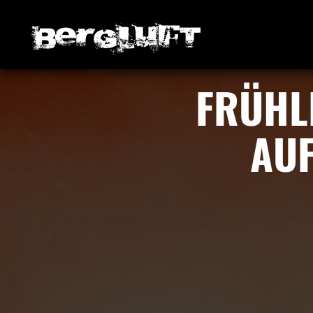
FRÜHL
AUF
ICS herunterladen
Google Kalende
iCalendar
Off