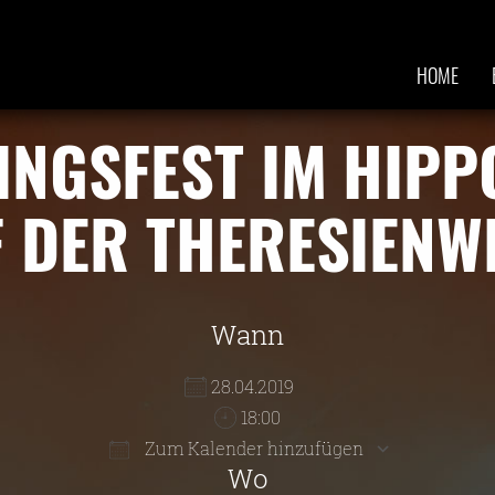
HOME
INGSFEST IM HIP
 DER THERESIENW
Wann
28.04.2019
18:00
Zum Kalender hinzufügen
Wo
r
ice 365
Outlook Live