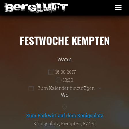
Togg
navi
FESTWOCHE KEMPTEN
Wann
16.08.2017
18:30
Zum Kalender hinzufügen
Wo
ICS herunterladen
Google Kalender
iCalendar
Office 365
Outlook Live
Zum Parkwirt auf dem Königsplatz
Königsplatz, Kempten, 87435