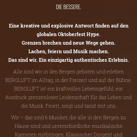
DIE BESSERE.
Eine kreative und explosive Antwort finden auf den
globalen Oktoberfest Hype.
Grenzen brechen und neue Wege gehen.
Lachen, feiern und Musik machen.
Das sind wir. Ein einzigartig authentisches Erlebnis.
Alle sind wir in den Bergen geboren und erleben
BERGLUFT im Alltag, in der Freizeit und auf der Bühne.
BERGLUFT ist ein kraftvolles Lebensgefühl, ein
Ausdruck grenzenloser Leidenschaft für das Leben und
die Musik. Feiert, singt und tanzt mit uns.
Wir – das sind 6 Musiker, die alle in den Bergen zu
Hause sind und unterschiedliche musikalische
Karrieren mitbringen. Klassischer Dirigent und