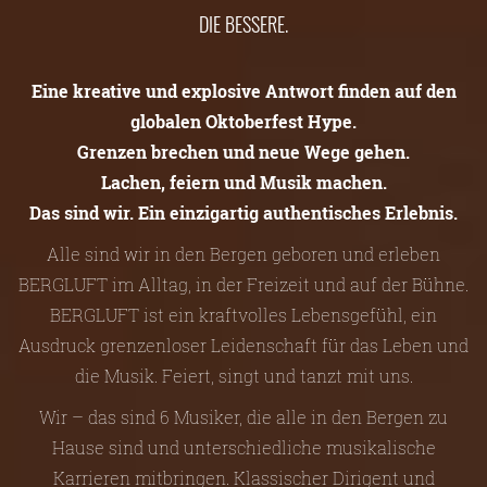
DIE BESSERE.
Eine kreative und explosive Antwort finden auf den
globalen Oktoberfest Hype.
Grenzen brechen und neue Wege gehen.
Lachen, feiern und Musik machen.
Das sind wir. Ein einzigartig authentisches Erlebnis.
Alle sind wir in den Bergen geboren und erleben
BERGLUFT im Alltag, in der Freizeit und auf der Bühne.
BERGLUFT ist ein kraftvolles Lebensgefühl, ein
Ausdruck grenzenloser Leidenschaft für das Leben und
die Musik. Feiert, singt und tanzt mit uns.
Wir – das sind 6 Musiker, die alle in den Bergen zu
Hause sind und unterschiedliche musikalische
Karrieren mitbringen. Klassischer Dirigent und