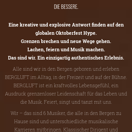
DIE BESSERE.
Eine kreative und explosive Antwort finden auf den
globalen Oktoberfest Hype.
Grenzen brechen und neue Wege gehen.
Lachen, feiern und Musik machen.
Das sind wir. Ein einzigartig authentisches Erlebnis.
Alle sind wir in den Bergen geboren und erleben
BERGLUFT im Alltag, in der Freizeit und auf der Bühne.
BERGLUFT ist ein kraftvolles Lebensgefühl, ein
Ausdruck grenzenloser Leidenschaft für das Leben und
die Musik. Feiert, singt und tanzt mit uns.
Wir – das sind 6 Musiker, die alle in den Bergen zu
Hause sind und unterschiedliche musikalische
Karrieren mitbringen. Klassischer Dirigent und