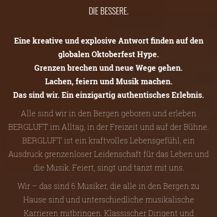
DIE BESSERE.
Eine kreative und explosive Antwort finden auf den
globalen Oktoberfest Hype.
Grenzen brechen und neue Wege gehen.
Lachen, feiern und Musik machen.
Das sind wir. Ein einzigartig authentisches Erlebnis.
Alle sind wir in den Bergen geboren und erleben
BERGLUFT im Alltag, in der Freizeit und auf der Bühne.
BERGLUFT ist ein kraftvolles Lebensgefühl, ein
Ausdruck grenzenloser Leidenschaft für das Leben und
die Musik. Feiert, singt und tanzt mit uns.
Wir – das sind 6 Musiker, die alle in den Bergen zu
Hause sind und unterschiedliche musikalische
Karrieren mitbringen. Klassischer Dirigent und