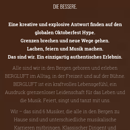
DIE BESSERE.
Eine kreative und explosive Antwort finden auf den
globalen Oktoberfest Hype.
Grenzen brechen und neue Wege gehen.
Lachen, feiern und Musik machen.
Das sind wir. Ein einzigartig authentisches Erlebnis.
Alle sind wir in den Bergen geboren und erleben
BERGLUFT im Alltag, in der Freizeit und auf der Bühne.
BERGLUFT ist ein kraftvolles Lebensgefühl, ein
Ausdruck grenzenloser Leidenschaft für das Leben und
die Musik. Feiert, singt und tanzt mit uns.
Wir – das sind 6 Musiker, die alle in den Bergen zu
Hause sind und unterschiedliche musikalische
Karrieren mitbringen. Klassischer Dirigent und