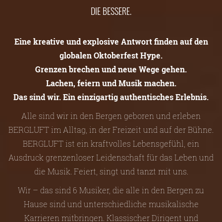
DIE BESSERE.
Eine kreative und explosive Antwort finden auf den
globalen Oktoberfest Hype.
Grenzen brechen und neue Wege gehen.
Lachen, feiern und Musik machen.
Das sind wir. Ein einzigartig authentisches Erlebnis.
Alle sind wir in den Bergen geboren und erleben
BERGLUFT im Alltag, in der Freizeit und auf der Bühne.
BERGLUFT ist ein kraftvolles Lebensgefühl, ein
Ausdruck grenzenloser Leidenschaft für das Leben und
die Musik. Feiert, singt und tanzt mit uns.
Wir – das sind 6 Musiker, die alle in den Bergen zu
Hause sind und unterschiedliche musikalische
Karrieren mitbringen. Klassischer Dirigent und