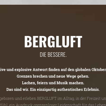
BERGLUFT
DIE BESSERE.
tive und explosive Antwort finden auf den globalen Oktober
Grenzen brechen und neue Wege gehen.
Lachen, feiern und Musik machen.
Das sind wir. Ein einzigartig authentisches Erlebnis.
n geboren und erleben BERGLUFT im Alltag, in der Freizeit 
efühl, ein Ausdruck grenzenloser Leidenschaft für das Leben 