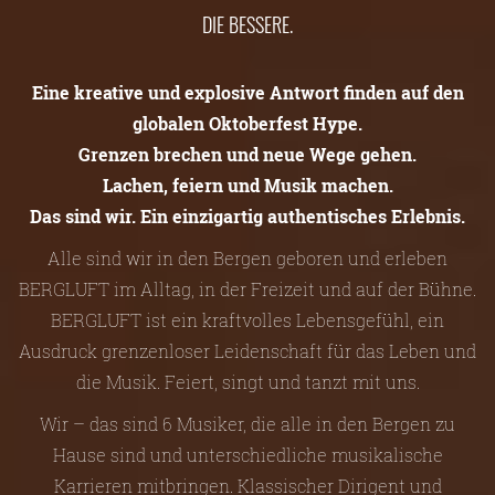
DIE BESSERE.
Eine kreative und explosive Antwort finden auf den
globalen Oktoberfest Hype.
Grenzen brechen und neue Wege gehen.
Lachen, feiern und Musik machen.
Das sind wir. Ein einzigartig authentisches Erlebnis.
Alle sind wir in den Bergen geboren und erleben
BERGLUFT im Alltag, in der Freizeit und auf der Bühne.
BERGLUFT ist ein kraftvolles Lebensgefühl, ein
Ausdruck grenzenloser Leidenschaft für das Leben und
die Musik. Feiert, singt und tanzt mit uns.
Wir – das sind 6 Musiker, die alle in den Bergen zu
Hause sind und unterschiedliche musikalische
Karrieren mitbringen. Klassischer Dirigent und