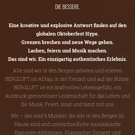
DIE BESSERE.
Eine kreative und explosive Antwort finden auf den
globalen Oktoberfest Hype.
Grenzen brechen und neue Wege gehen.
Lachen, feiern und Musik machen.
Das sind wir. Ein einzigartig authentisches Erlebnis.
Alle sind wir in den Bergen geboren und erleben
BERGLUFT im Alltag, in der Freizeit und auf der Bühne.
BERGLUFT ist ein kraftvolles Lebensgefühl, ein
Ausdruck grenzenloser Leidenschaft für das Leben und
die Musik. Feiert, singt und tanzt mit uns.
Wir – das sind 6 Musiker, die alle in den Bergen zu
Hause sind und unterschiedliche musikalische
Karrieren mitbringen. Klassischer Dirigent und