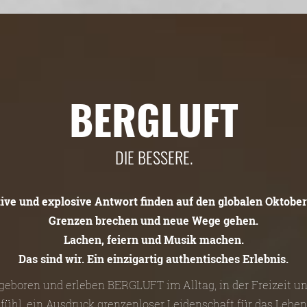
BERGLUFT
DIE BESSERE.
tive und explosive Antwort finden auf den globalen Oktober
Grenzen brechen und neue Wege gehen.
Lachen, feiern und Musik machen.
Das sind wir. Ein einzigartig authentisches Erlebnis.
n geboren und erleben BERGLUFT im Alltag, in der Freizeit 
efühl, ein Ausdruck grenzenloser Leidenschaft für das Leben 