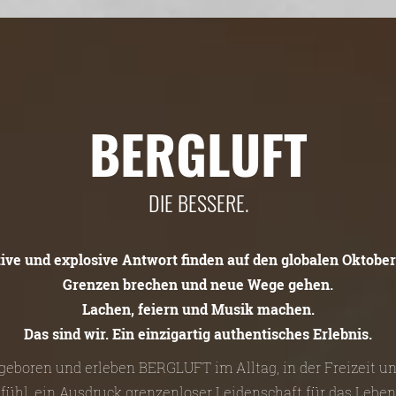
BERGLUFT
DIE BESSERE.
tive und explosive Antwort finden auf den globalen Oktober
Grenzen brechen und neue Wege gehen.
Lachen, feiern und Musik machen.
Das sind wir. Ein einzigartig authentisches Erlebnis.
n geboren und erleben BERGLUFT im Alltag, in der Freizeit 
efühl, ein Ausdruck grenzenloser Leidenschaft für das Leben 