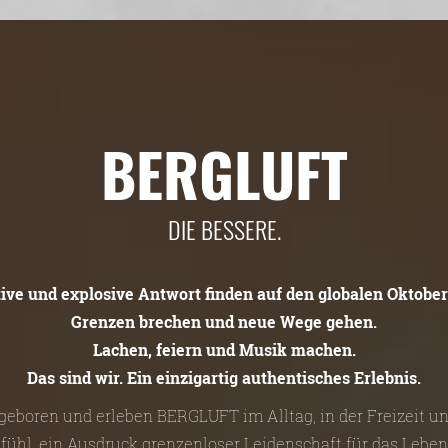
BERGLUFT
DIE BESSERE.
tive und explosive Antwort finden auf den globalen Oktober
Grenzen brechen und neue Wege gehen.
Lachen, feiern und Musik machen.
Das sind wir. Ein einzigartig authentisches Erlebnis.
n geboren und erleben BERGLUFT im Alltag, in der Freizeit 
efühl, ein Ausdruck grenzenloser Leidenschaft für das Leben 