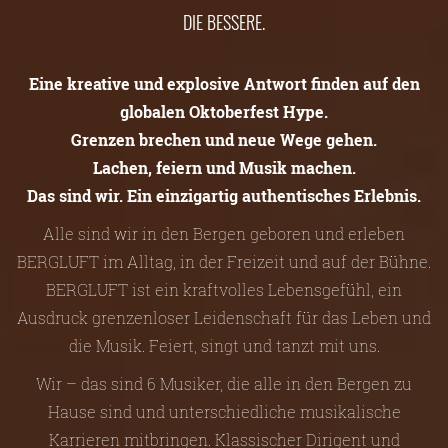
DIE BESSERE.
Eine kreative und explosive Antwort finden auf den
globalen Oktoberfest Hype.
Grenzen brechen und neue Wege gehen.
Lachen, feiern und Musik machen.
Das sind wir. Ein einzigartig authentisches Erlebnis.
Alle sind wir in den Bergen geboren und erleben
BERGLUFT im Alltag, in der Freizeit und auf der Bühne.
BERGLUFT ist ein kraftvolles Lebensgefühl, ein
Ausdruck grenzenloser Leidenschaft für das Leben und
die Musik. Feiert, singt und tanzt mit uns.
Wir – das sind 6 Musiker, die alle in den Bergen zu
Hause sind und unterschiedliche musikalische
Karrieren mitbringen. Klassischer Dirigent und