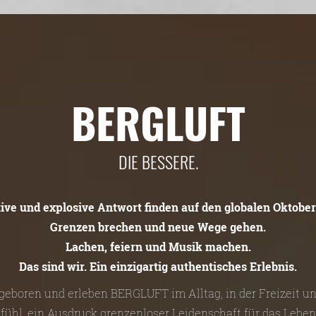
BERGLUFT
DIE BESSERE.
tive und explosive Antwort finden auf den globalen Oktober
Grenzen brechen und neue Wege gehen.
Lachen, feiern und Musik machen.
Das sind wir. Ein einzigartig authentisches Erlebnis.
n geboren und erleben BERGLUFT im Alltag, in der Freizeit 
efühl, ein Ausdruck grenzenloser Leidenschaft für das Leben 