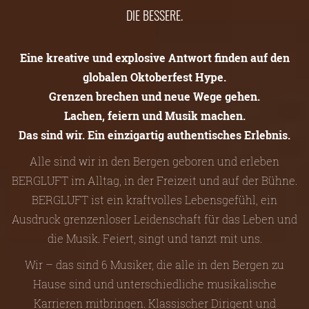
DIE BESSERE.
Eine kreative und explosive Antwort finden auf den
globalen Oktoberfest Hype.
Grenzen brechen und neue Wege gehen.
Lachen, feiern und Musik machen.
Das sind wir. Ein einzigartig authentisches Erlebnis.
Alle sind wir in den Bergen geboren und erleben
BERGLUFT im Alltag, in der Freizeit und auf der Bühne.
BERGLUFT ist ein kraftvolles Lebensgefühl, ein
Ausdruck grenzenloser Leidenschaft für das Leben und
die Musik. Feiert, singt und tanzt mit uns.
Wir – das sind 6 Musiker, die alle in den Bergen zu
Hause sind und unterschiedliche musikalische
Karrieren mitbringen. Klassischer Dirigent und