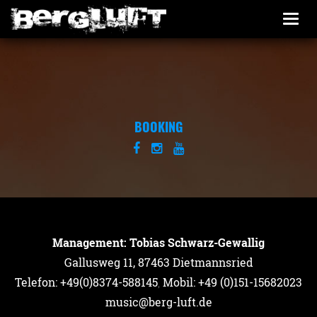
Togg
navi
BOOKING
Management: Tobias Schwarz-Gewallig
Gallusweg 11, 87463 Dietmannsried
Telefon: +49(0)8374-588145
,
Mobil: +49 (0)151-15682023
music@berg-luft.de