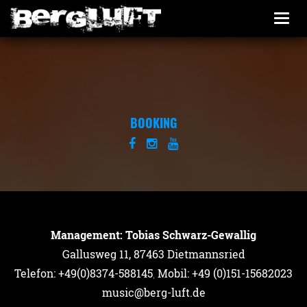
Togg
navi
BOOKING
Management: Tobias Schwarz-Gewallig
Gallusweg 11, 87463 Dietmannsried
Telefon: +49(0)8374-588145
,
Mobil: +49 (0)151-15682023
music@berg-luft.de