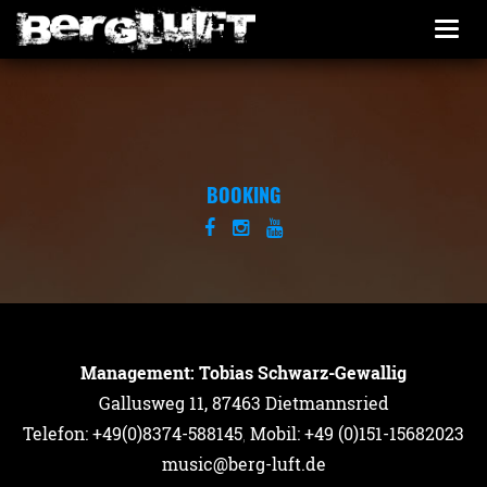
Togg
navi
BOOKING
Management: Tobias Schwarz-Gewallig
Gallusweg 11, 87463 Dietmannsried
Telefon: +49(0)8374-588145
,
Mobil: +49 (0)151-15682023
music@berg-luft.de