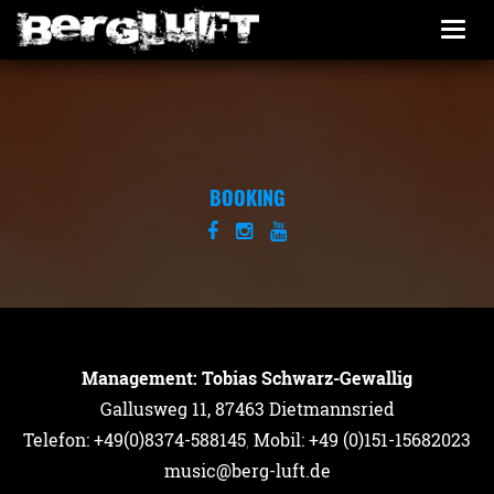
Togg
navi
BOOKING
Management: Tobias Schwarz-Gewallig
Gallusweg 11, 87463 Dietmannsried
Telefon: +49(0)8374-588145
,
Mobil: +49 (0)151-15682023
music@berg-luft.de