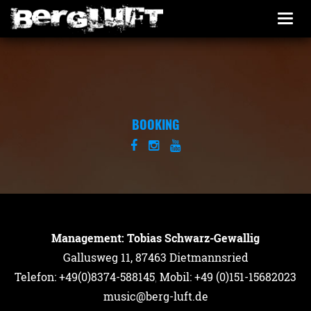
Togg
navi
BOOKING
Management: Tobias Schwarz-Gewallig
Gallusweg 11, 87463 Dietmannsried
Telefon: +49(0)8374-588145
,
Mobil: +49 (0)151-15682023
music@berg-luft.de