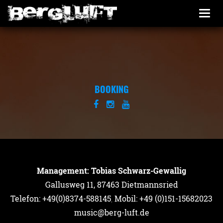
Togg
navi
BOOKING
Management: Tobias Schwarz-Gewallig
Gallusweg 11, 87463 Dietmannsried
Telefon: +49(0)8374-588145
,
Mobil: +49 (0)151-15682023
music@berg-luft.de