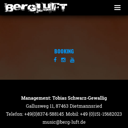
Togg
navi
BOOKING
Management: Tobias Schwarz-Gewallig
Gallusweg 11, 87463 Dietmannsried
Telefon: +49(0)8374-588145
,
Mobil: +49 (0)151-15682023
music@berg-luft.de