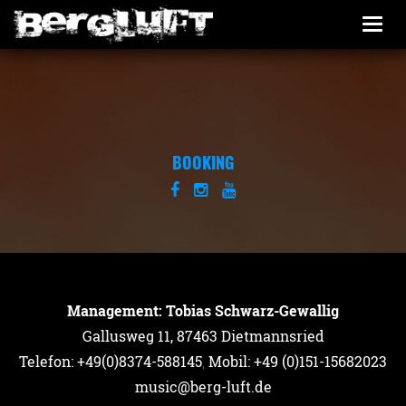
Togg
navi
BOOKING
Management: Tobias Schwarz-Gewallig
Gallusweg 11, 87463 Dietmannsried
Telefon: +49(0)8374-588145
,
Mobil: +49 (0)151-15682023
music@berg-luft.de