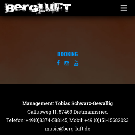
Togg
navi
BOOKING
Management: Tobias Schwarz-Gewallig
Gallusweg 11, 87463 Dietmannsried
Telefon: +49(0)8374-588145
,
Mobil: +49 (0)151-15682023
music@berg-luft.de